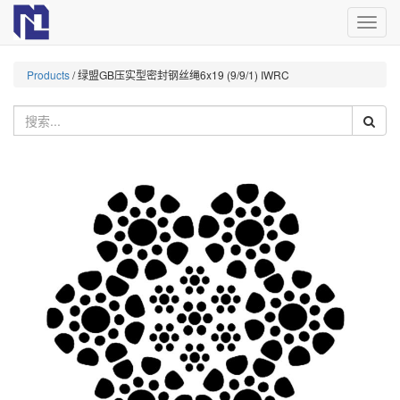
切
换
导
Products
/
绿盟GB压实型密封钢丝绳6x19 (9/9/1) IWRC
航