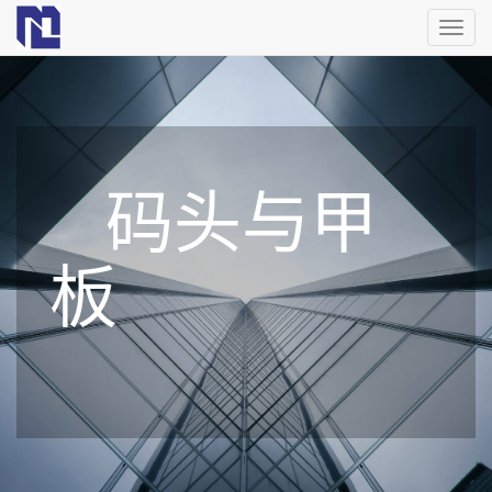
切
换
导
航
码头与甲
板